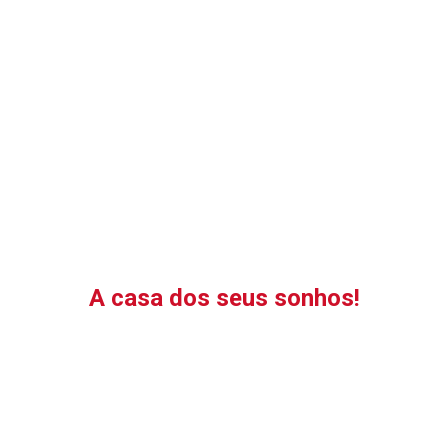
Os nossos Serviços
Contacte-nos e descubra tudo o que podemos fazer
pela sua casa.
A casa dos seus sonhos!
Curabitur ac purus eu tellus mollis vehicula et ut nisi. Etiam
pharetra eros risus, vel pellentesque nisl hendrerit ac.